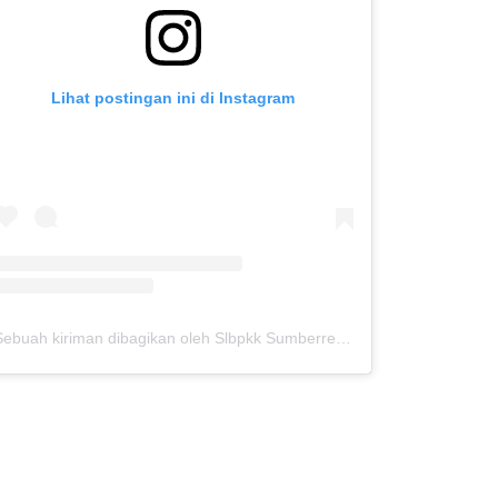
Lihat postingan ini di Instagram
Sebuah kiriman dibagikan oleh Slbpkk Sumberrejo (@slbpkksbj)