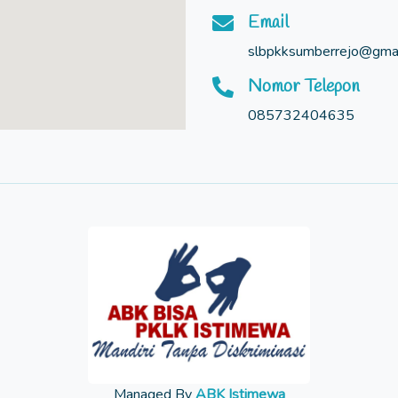
Email
slbpkksumberrejo@gmai
Nomor Telepon
085732404635
Managed By
ABK Istimewa