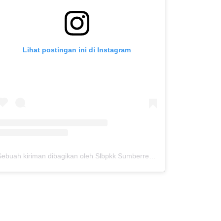
Lihat postingan ini di Instagram
Sebuah kiriman dibagikan oleh Slbpkk Sumberrejo (@slbpkksbj)