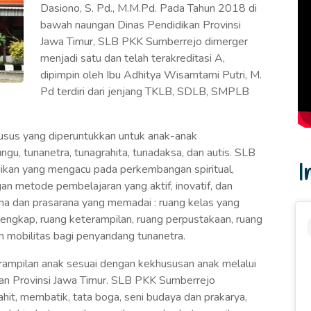
Dasiono, S. Pd., M.M.Pd. Pada Tahun 2018 di
bawah naungan Dinas Pendidikan Provinsi
Jawa Timur, SLB PKK Sumberrejo dimerger
menjadi satu dan telah terakreditasi A,
dipimpin oleh Ibu Adhitya Wisamtami Putri, M.
Pd terdiri dari jenjang TKLB, SDLB, SMPLB
sus yang diperuntukkan untuk anak-anak
ungu, tunanetra, tunagrahita, tunadaksa, dan autis. SLB
I
kan yang mengacu pada perkembangan spiritual,
gan metode pembelajaran yang aktif, inovatif, dan
ana dan prasarana yang memadai : ruang kelas yang
lengkap, ruang keterampilan, ruang perpustakaan, ruang
an mobilitas bagi penyandang tunanetra.
pilan anak sesuai dengan kekhususan anak melalui
kan Provinsi Jawa Timur. SLB PKK Sumberrejo
ahit, membatik, tata boga, seni budaya dan prakarya,