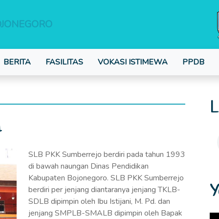
OJONEGORO
BERITA
FASILITAS
VOKASI ISTIMEWA
PPDB
L
h
SLB PKK Sumberrejo berdiri pada tahun 1993
di bawah naungan Dinas Pendidikan
Kabupaten Bojonegoro. SLB PKK Sumberrejo
Y
berdiri per jenjang diantaranya jenjang TKLB-
SDLB dipimpin oleh Ibu Istijani, M. Pd. dan
jenjang SMPLB-SMALB dipimpin oleh Bapak